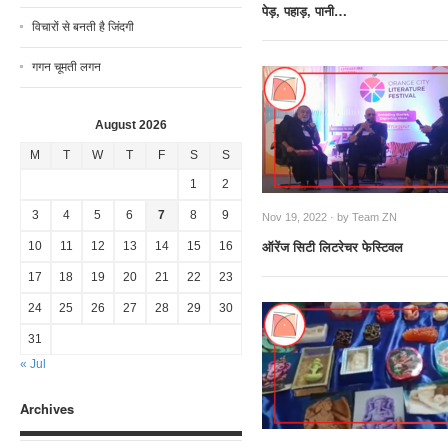
पेड़, पहाड़, पानी…
विचारों से बनती है जिंदगी
गगन चूमती लगन
August 2026
M
T
W
T
F
S
S
1
2
3
4
5
6
7
8
9
Nov 19, 2022 · by
Team ZN
ऑरेंज सिटी लिटरेचर फेस्टिवल
10
11
12
13
14
15
16
17
18
19
20
21
22
23
24
25
26
27
28
29
30
31
« Jul
Archives