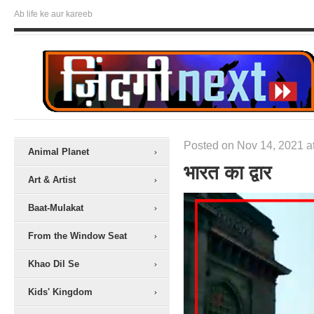
Ab life ke aur kareeb
Posted on Nov 14, 2021 a
Animal Planet
भारत का द्वार
Art & Artist
Baat-Mulakat
From the Window Seat
Khao Dil Se
Kids' Kingdom