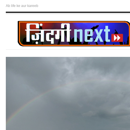
Ab life ke aur kareeb