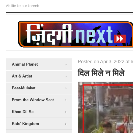
Ab life ke aur kareeb
Posted on Apr 3, 2022 at 
Animal Planet
दिल मिले न मिले
Art & Artist
Baat-Mulakat
From the Window Seat
Khao Dil Se
Kids' Kingdom