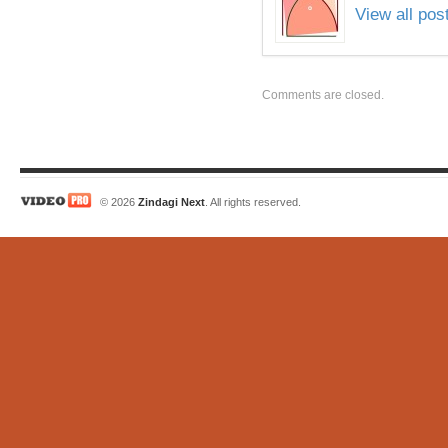
View all po
Comments are closed.
© 2026
Zindagi Next
. All rights reserved.