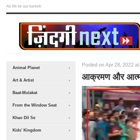
Ab life ke aur kareeb
Posted on Apr 28, 2022 at
Animal Planet
आक्रमण और आत्मर
Art & Artist
Baat-Mulakat
From the Window Seat
Khao Dil Se
Kids' Kingdom