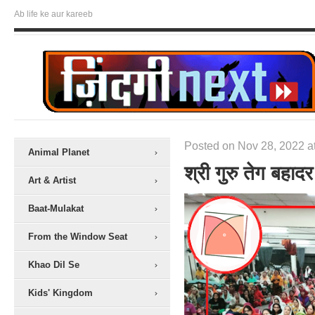
Ab life ke aur kareeb
Posted on Nov 28, 2022 a
Animal Planet
श्री गुरु तेग बहाद
Art & Artist
Baat-Mulakat
From the Window Seat
Khao Dil Se
Kids' Kingdom