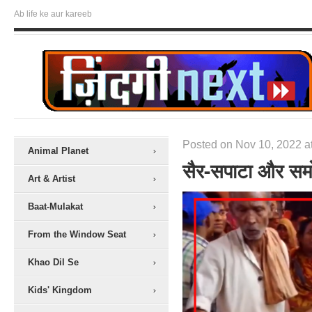
Ab life ke aur kareeb
Posted on Nov 10, 2022 a
Animal Planet
सैर-सपाटा और सम
Art & Artist
Baat-Mulakat
From the Window Seat
Khao Dil Se
Kids' Kingdom