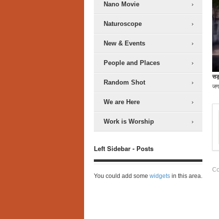
Nano Movie
Naturoscope
New & Events
People and Places
सड़
Random Shot
जगह
We are Here
Work is Worship
Left Sidebar - Posts
Co
You could add some
widgets
in this area.