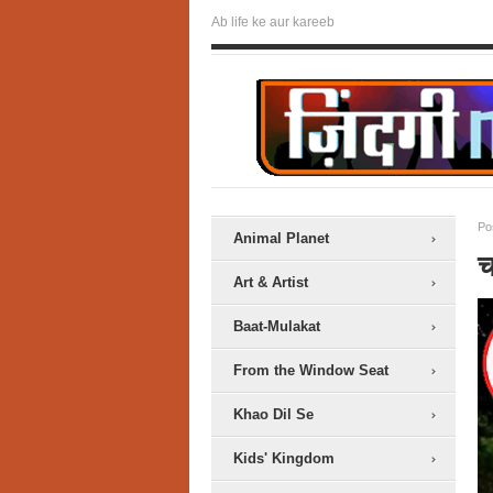
Ab life ke aur kareeb
Po
Animal Planet
च
Art & Artist
Baat-Mulakat
From the Window Seat
Khao Dil Se
Kids' Kingdom