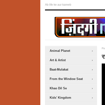
Ab life ke aur kareeb
Po
Animal Planet
र
Art & Artist
Baat-Mulakat
From the Window Seat
Khao Dil Se
Kids' Kingdom