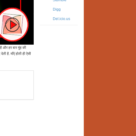
Stumble
Digg
Del.icio.us
ै और हर बार मुंह की
ी है. माँएं होती ही ऐसी