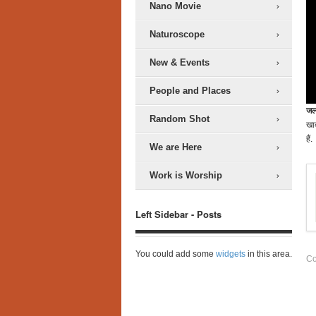
Nano Movie
Naturoscope
New & Events
People and Places
ज
Random Shot
खाक
हैं.
We are Here
Work is Worship
Left Sidebar - Posts
You could add some
widgets
in this area.
Co