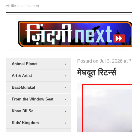
Ab life ke aur kareeb
Posted on Jul 3, 2026 at 
Animal Planet
मेघदूत रिटर्न्स
Art & Artist
Baat-Mulakat
From the Window Seat
Khao Dil Se
Kids' Kingdom