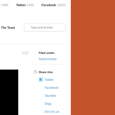
+
1986
Twitter
1866
Facebook
23000
The Team
Filed under:
0
Naturoscope
Share this:
Twitter
Facebook
Stumble
Digg
Del.icio.us