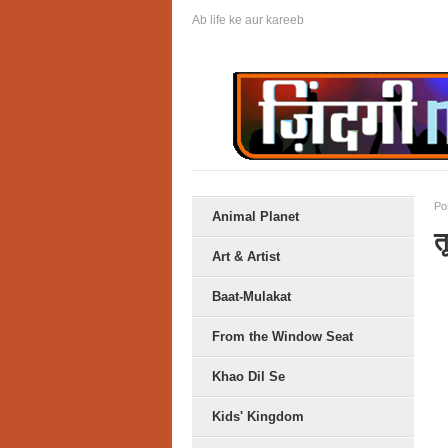
Ab life ke aur kareeb
Po
Animal Planet
त
Art & Artist
Baat-Mulakat
From the Window Seat
Khao Dil Se
Kids' Kingdom