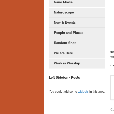
Nano Movie
Naturoscope
New & Events
People and Places
Random Shot
का
We are Here
सम्
Work is Worship
Left Sidebar - Posts
You could add some
widgets
in this area.
Co