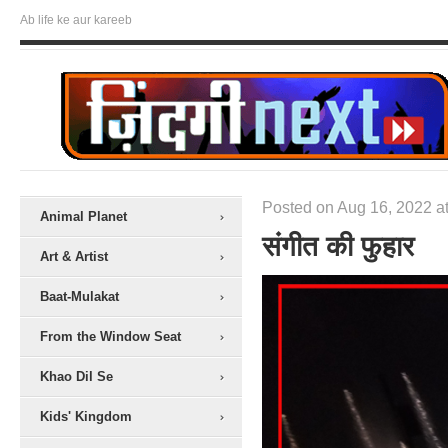
Ab life ke aur kareeb
Posted on Aug 16, 2022 at
Animal Planet
संगीत की फुहार
Art & Artist
Baat-Mulakat
From the Window Seat
Khao Dil Se
Kids' Kingdom