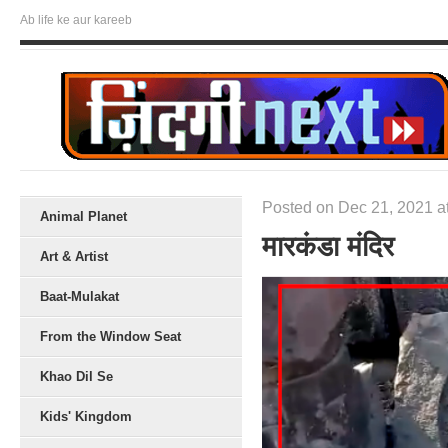
Ab life ke aur kareeb
Posted on Dec 21, 2021 a
Animal Planet
मारकंडा मंदिर
Art & Artist
Baat-Mulakat
From the Window Seat
Khao Dil Se
Kids' Kingdom