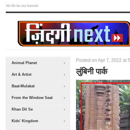
Ab life ke aur kareeb
Posted on Apr 7, 2022 at 
Animal Planet
लुंबिनी पार्क
Art & Artist
Baat-Mulakat
From the Window Seat
Khao Dil Se
Kids' Kingdom