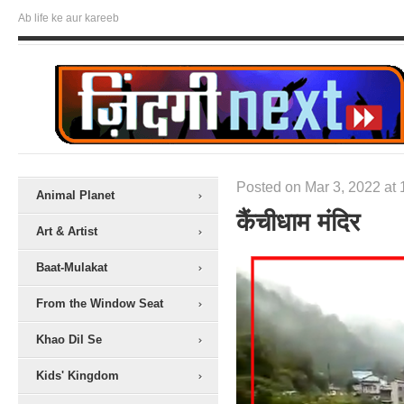
Ab life ke aur kareeb
Posted on Mar 3, 2022 at 
Animal Planet
कैंचीधाम मंदिर
Art & Artist
Baat-Mulakat
From the Window Seat
Khao Dil Se
Kids' Kingdom