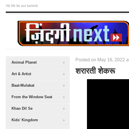
Ab life ke aur kareeb
Posted on May 16, 2022 a
Animal Planet
शरारती शेकरू
Art & Artist
Baat-Mulakat
From the Window Seat
Khao Dil Se
Kids' Kingdom