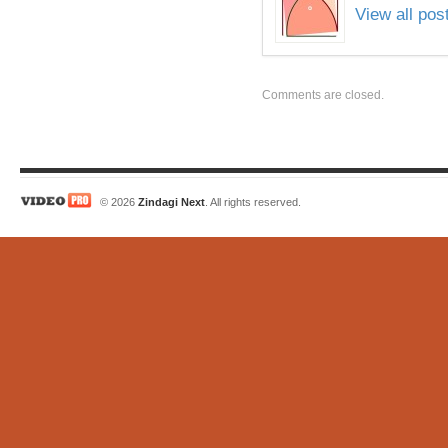
View all po
Comments are closed.
© 2026
Zindagi Next
. All rights reserved.