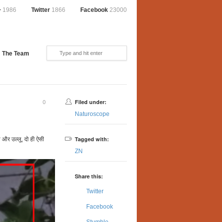
+
1986
Twitter
1866
Facebook
23000
The Team
Filed under:
0
Naturoscope
Tagged with:
मी और उल्लू, दो ही ऐसी
ZN
Share this:
Twitter
Facebook