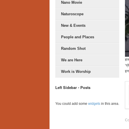
Nano Movie
Naturoscope
New & Events
People and Places
Random Shot
हास
We are Here
‘प्
इन
Work is Worship
Left Sidebar - Posts
You could add some
widgets
in this area.
Co