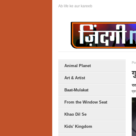
Ab life ke aur kareeb
Po
Animal Planet
ग
Art & Artist
रा
Baat-Mulakat
प्र
From the Window Seat
Khao Dil Se
Kids' Kingdom