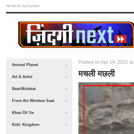
Ab life ke aur kareeb
Posted on Apr 14, 2022 at
Animal Planet
मचली मछली
Art & Artist
Baat-Mulakat
From the Window Seat
Khao Dil Se
Kids' Kingdom