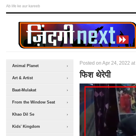
Ab life ke aur kareeb
Posted on Apr 24, 2022 at
Animal Planet
फिश थेरेपी
Art & Artist
Baat-Mulakat
From the Window Seat
Khao Dil Se
Kids' Kingdom