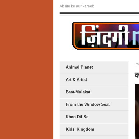
Ab life ke aur kareeb
Po
Animal Planet
क
Art & Artist
Baat-Mulakat
From the Window Seat
Khao Dil Se
Kids' Kingdom