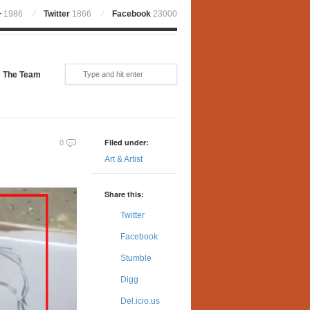
+
1986
Twitter
1866
Facebook
23000
The Team
Filed under:
0
Art & Artist
Share this:
Twitter
Facebook
Stumble
Digg
Del.icio.us