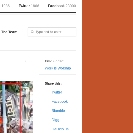
+
1986
Twitter
1866
Facebook
23000
The Team
Filed under:
0
Work is Worship
Share this:
Twitter
Facebook
Stumble
Digg
Del.icio.us