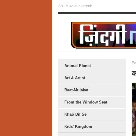
Ab life ke aur kareeb
Po
Animal Planet
क
Art & Artist
Baat-Mulakat
From the Window Seat
Khao Dil Se
Kids' Kingdom