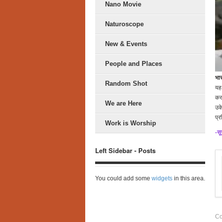
Nano Movie
Naturoscope
New & Events
People and Places
भा
Random Shot
यह
कर 
We are Here
उके
प्र
Work is Worship
-सू
Left Sidebar - Posts
You could add some
widgets
in this area.
Co