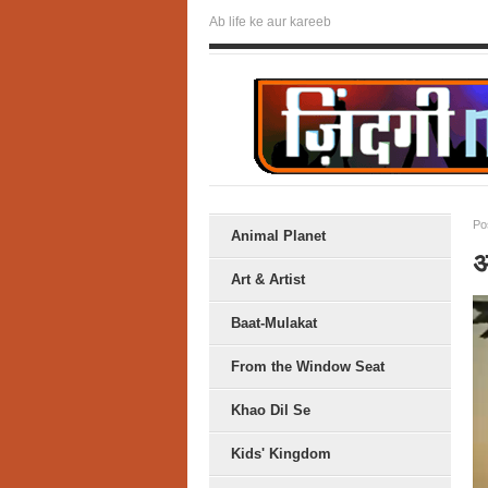
Ab life ke aur kareeb
Po
Animal Planet
अ
Art & Artist
Baat-Mulakat
From the Window Seat
Khao Dil Se
Kids' Kingdom