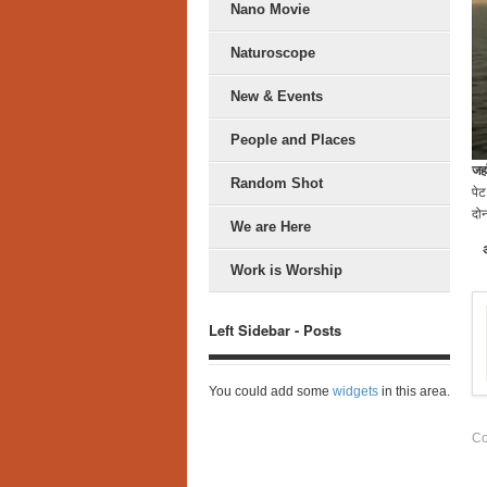
Nano Movie
Naturoscope
New & Events
People and Places
जहॉ
Random Shot
पेट
दोन
We are Here
Work is Worship
Left Sidebar - Posts
You could add some
widgets
in this area.
Co