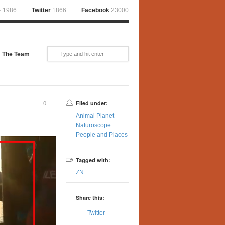
+
1986
Twitter
1866
Facebook
23000
The Team
Filed under:
0
Animal Planet
Naturoscope
People and Places
Tagged with:
ZN
Share this:
Twitter