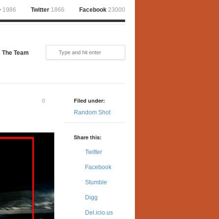
+
1986
Twitter
1866
Facebook
23000
The Team
Filed under:
0
Random Shot
Share this:
Twitter
Facebook
Stumble
Digg
Del.icio.us