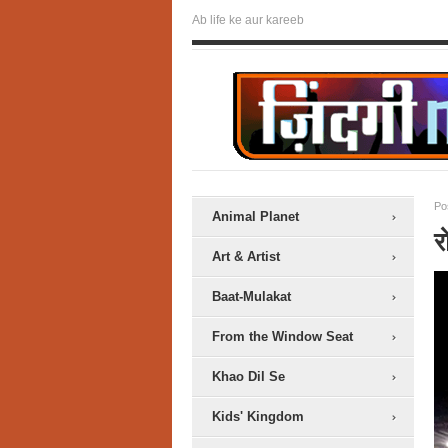
Ab life ke aur kareeb
Po
Animal Planet
र
Art & Artist
Baat-Mulakat
From the Window Seat
Khao Dil Se
Kids' Kingdom