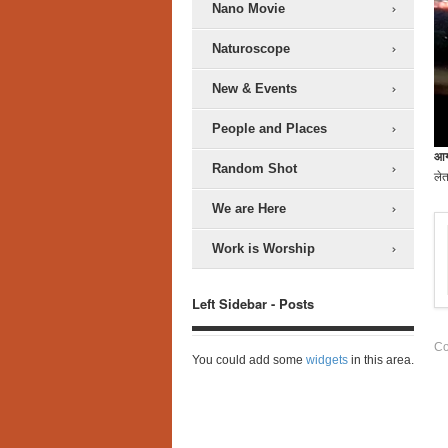
Nano Movie
Naturoscope
New & Events
People and Places
आग
Random Shot
लेत
We are Here
Work is Worship
Left Sidebar - Posts
Co
You could add some
widgets
in this area.